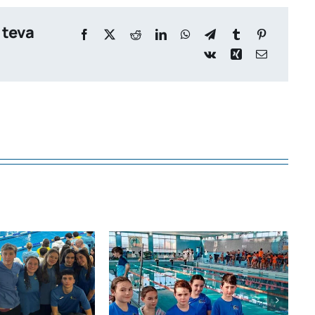
 teva
Èxit històric del
ub Natació
Club de Natació La
 brilla en la
Costera al