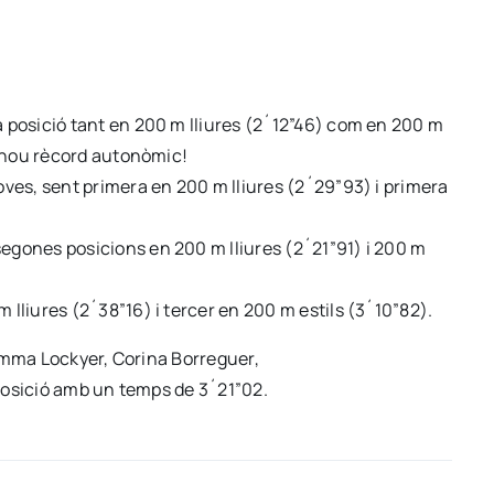
a posició tant en 200 m lliures (2´12”46) com en 200 m
un nou rècord autonòmic!
oves, sent primera en 200 m lliures (2´29”93) i primera
segones posicions en 200 m lliures (2´21”91) i 200 m
 lliures (2´38”16) i tercer en 200 m estils (3´10”82).
Emma Lockyer, Corina Borreguer,
a posició amb un temps de 3´21”02.