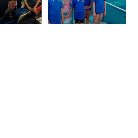
rebenjamín y
Nacional: 18
utonómico
medalles i 10
ersitario
rècords