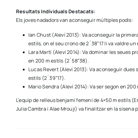
Resultats Individuals Destacats:
Els joves nadadors van aconseguir múltiples podis:
Ian Chust (Aleví 2013): Va aconseguir la primer
estils, on el seu crono de 2´38”17 li va valdre 
Lara Martí (Aleví 2014): Va dominar les seues pr
en 200 m estils (2´58”38).
Lucas Revert (Aleví 2013): Va aconseguir dues 
estils (2´39”17).
Mario Sendra (Aleví 2014): Va ser segon en 200 m
L’equip de relleus benjamí femení de 4×50 m estils (
Julia Cambra i Alae Mrouji) va finalitzar en la sisen