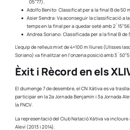
´05”77).
Adolfo Benito: Classificat per a la final B de 5
Asier Sendra: Va aconseguir la classificació a l
temps en la final per a quedar seté amb 2´15”56
Andrea Soriano: Classificada per a la final B de 
L’equip de relleus mixt de 4×100 m lliures (Ulisses I
Soriano) va finalitzar en l’onzena posició amb 3´50”5
Èxit i Rècord en els XL
El diumenge 7 de desembre, el CN Xàtiva es va traslla
participar en la 2a Jornada Benjamín i 3a Jornada Ale
la FNCV.
La representació del Club Natació Xàtiva va incloure 
Aleví (2013 i 2014).