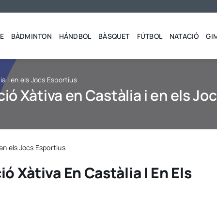
E
BÀDMINTON
HÁNDBOL
BÀSQUET
FÚTBOL
NATACIÓ
GI
ia i en els Jocs Esportius
ció Xàtiva en Castàlia i en els Jo
 en els Jocs Esportius
ó Xàtiva En Castàlia I En Els