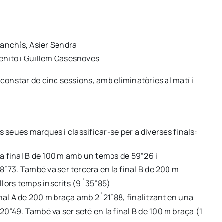
Sanchís, Asier Sendra
enito i Guillem Casesnoves
 constar de cinc sessions, amb eliminatòries al matí i
s seues marques i classificar-se per a diverses finals:
 la final B de 100 m amb un temps de 59”26 i
8”73. També va ser tercera en la final B de 200 m
illors temps inscrits (9´35”85).
inal A de 200 m braça amb 2´21”88, finalitzant en una
0”49. També va ser seté en la final B de 100 m braça (1