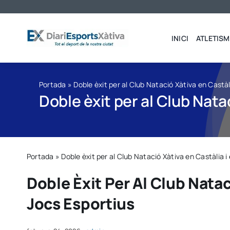
Saltar
al
contenido
INICI
ATLETISM
Portada
»
Doble èxit per al Club Natació Xàtiva en Castàl
Doble èxit per al Club Nata
Portada
»
Doble èxit per al Club Natació Xàtiva en Castàlia i
Doble Èxit Per Al Club Nataci
Jocs Esportius