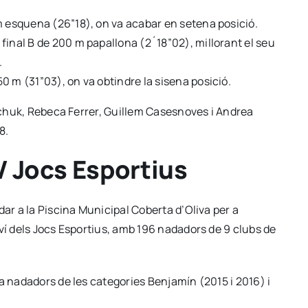
0 m esquena (26”18), on va acabar en setena posició.
a final B de 200 m papallona (2´18”02), millorant el seu
.
50 m (31”03), on va obtindre la sisena posició.
aschuk, Rebeca Ferrer, Guillem Casesnoves i Andrea
8.
IV Jocs Esportius
dar a la Piscina Municipal Coberta d’Oliva per a
ví dels Jocs Esportius, amb 196 nadadors de 9 clubs de
a nadadors de les categories Benjamín (2015 i 2016) i