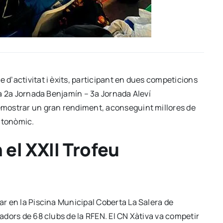
e d’activitat i èxits, participant en dues competicions
 la 2a Jornada Benjamín – 3a Jornada Aleví
demostrar un gran rendiment, aconseguint millores de
autonòmic.
el XXII Trofeu
rar en la Piscina Municipal Coberta La Salera de
dadors de 68 clubs de la RFEN. El CN Xàtiva va competir