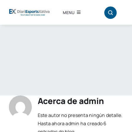
Saltar
al
MENU
contenido
Inici
Atletisme
Bàdminton
Hándbol
Acerca de
admin
Bàsquet
Este autor no presenta ningún detalle.
Hasta ahora admin ha creado 6
Fútbol
entradas de blog.