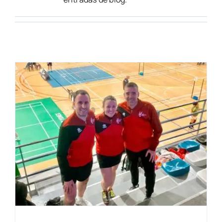
Natació
Gimnàstica
Motor
Esgrima
contacte