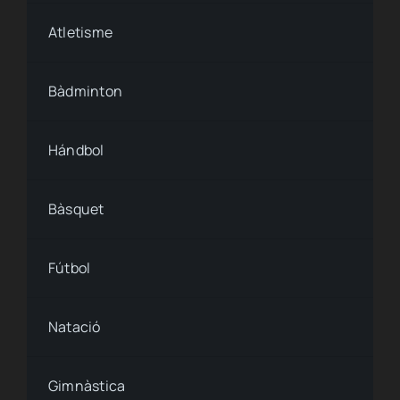
Condiciones de uso
Atletisme
Ley de cookies
Bàdminton
Accesibilidad
Hándbol
Bàsquet
Fútbol
Natació
Gimnàstica