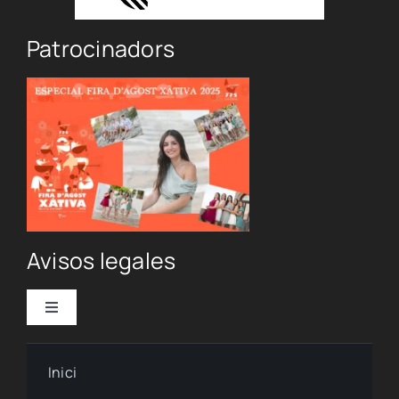
Patrocinadors
Avisos legales
Toggle
Navigation
Política de privacidad
Inici