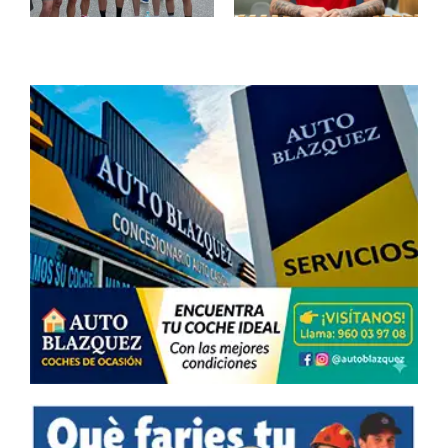
amb l’Atlètic
rècord
de Madrid
d’Espanya i
fins a 2029
un argent
que val or