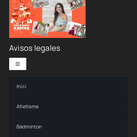
Avisos legales
Toggle
Navigation
Política de privacidad
Inici
Condiciones de uso
Atletisme
Ley de cookies
Bàdminton