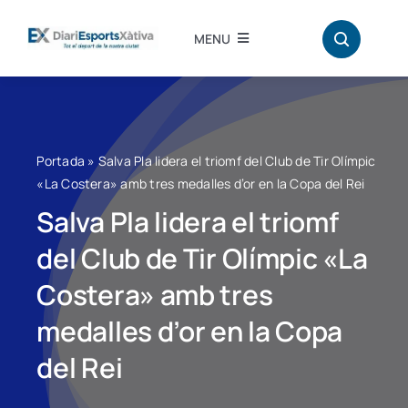
Saltar
al
MENU
contenido
Inici
Atletisme
Portada
»
Salva Pla lidera el triomf del Club de Tir Olímpic
«La Costera» amb tres medalles d’or en la Copa del Rei
Bàdminton
Salva Pla lidera el triomf
del Club de Tir Olímpic «La
Hándbol
Costera» amb tres
medalles d’or en la Copa
Bàsquet
del Rei
Fútbol