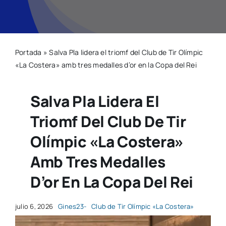
Natació
Portada
»
Salva Pla lidera el triomf del Club de Tir Olímpic
Gimnàstica
«La Costera» amb tres medalles d’or en la Copa del Rei
Motor
Salva Pla Lidera El
Triomf Del Club De Tir
Esgrima
Olímpic «La Costera»
contacte
Amb Tres Medalles
D’or En La Copa Del Rei
julio 6, 2026
Gines23-
Club de Tir Olímpic «La Costera»