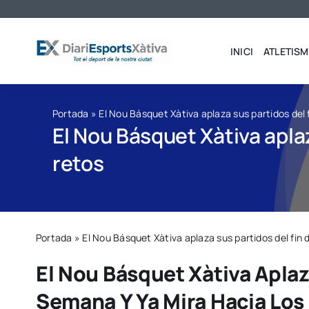
Saltar
al
contenido
INICI
ATLETISM
Portada
»
El Nou Básquet Xàtiva aplaza sus partidos del 
El Nou Básquet Xàtiva apla
retos
Portada
»
El Nou Básquet Xàtiva aplaza sus partidos del fin
El Nou Básquet Xàtiva Aplaz
Semana Y Ya Mira Hacia Los