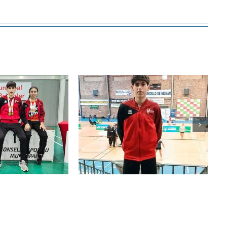
Arnau Ballester del
e Feliu Terol
CB Xàtiva
l Màster de
aconsegueix dos
minton de
ors en el Màster
, Pontevedra
Autonòmic de Les
Torres