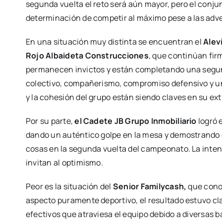
segunda vuelta el reto será aún mayor, pero el conju
determinación de competir al máximo pese a las adv
En una situación muy distinta se encuentran el
Alev
Rojo Albaideta Construcciones
, que continúan fi
permanecen invictos y están completando una segun
colectivo, compañerismo, compromiso defensivo y una 
y la cohesión del grupo están siendo claves en su ex
Por su parte,
el Cadete JB Grupo Inmobiliario
logró 
dando un auténtico golpe en la mesa y demostrando 
cosas en la segunda vuelta del campeonato. La intens
invitan al optimismo.
Peor es la situación del
Senior Familycash,
que conoc
aspecto puramente deportivo, el resultado estuvo cl
efectivos que atraviesa el equipo debido a diversas b