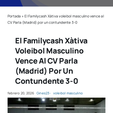
Natació
Portada
»
El Familycash Xàtiva voleibol masculino vence al
CV Parla (Madrid) por un contundente 3-0
Gimnàstica
El Familycash Xàtiva
Motor
Voleibol Masculino
Vence Al CV Parla
Esgrima
(Madrid) Por Un
contacte
Contundente 3-0
febrero 20, 2026
Gines23-
voleibol masculino