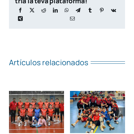
tria la teva plataforma!
Artículos relacionados
Jornada en
blanco para
Una victoria
los equipos
y una derrota
de la
para el Xàtiva
superliga 2
Voleibol
del Club