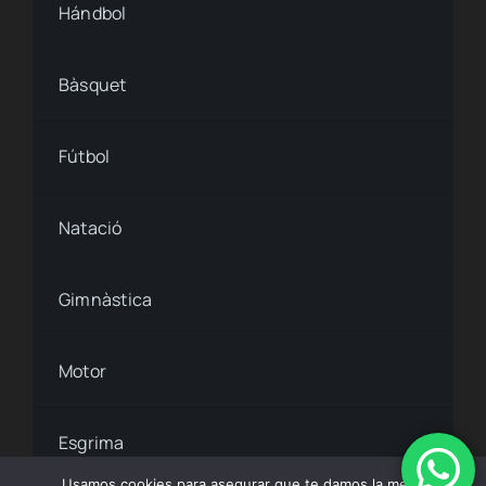
Hándbol
Bàsquet
Fútbol
Natació
Gimnàstica
Motor
Esgrima
Usamos cookies para asegurar que te damos la mejor