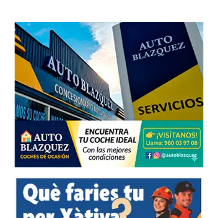
de Madrid
medalles d’or
fins a 2029
en la Copa
del Rei