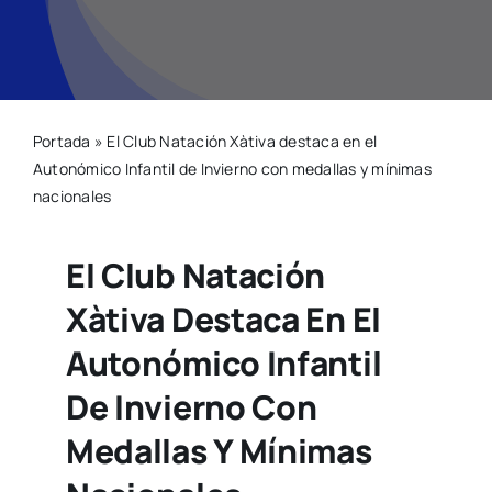
Natació
Gimnàstica
Portada
»
El Club Natación Xàtiva destaca en el
Autonómico Infantil de Invierno con medallas y mínimas
Motor
nacionales
El Club Natación
Esgrima
Xàtiva Destaca En El
contacte
Autonómico Infantil
De Invierno Con
Medallas Y Mínimas