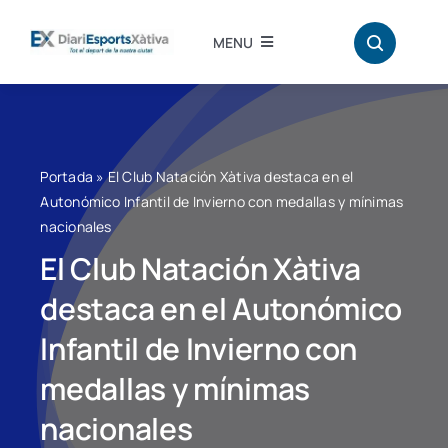
Saltar
al
MENU
contenido
Inici
Atletisme
Portada
»
El Club Natación Xàtiva destaca en el
Autonómico Infantil de Invierno con medallas y mínimas
nacionales
Bàdminton
El Club Natación Xàtiva
Hándbol
destaca en el Autonómico
Infantil de Invierno con
Bàsquet
medallas y mínimas
nacionales
Fútbol