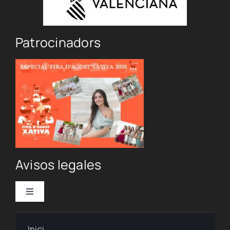
Natació
Patrocinadors
Gimnàstica
Motor
Esgrima
contacte
Avisos legales
Toggle
Navigation
Política de privacidad
Inici