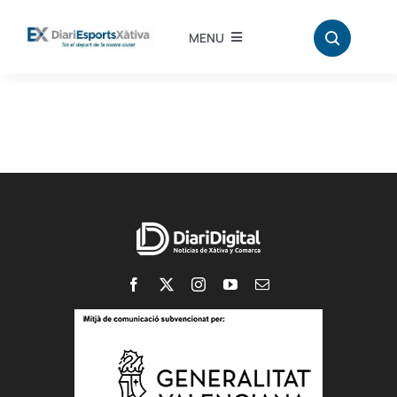
Saltar
al
MENU
contenido
Inici
Atletisme
Bàdminton
Hándbol
Bàsquet
Fútbol