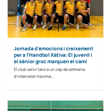
Natació
Gimnàstica
Motor
Jornada d’emocions i creixement
per a l’Handbol Xàtiva: El juvenil i
Esgrima
el sènior groc marquen el camí
El club xativí tanca un cap de setmana
d’intensitat màxima…
contacte