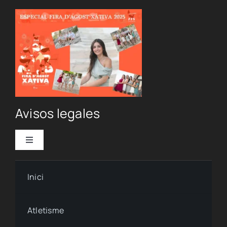
Avisos legales
Toggle
Navigation
Política de privacidad
Inici
Condiciones de uso
Atletisme