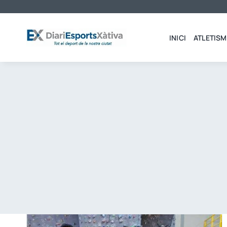
Saltar
al
contenido
INICI
ATLETISM