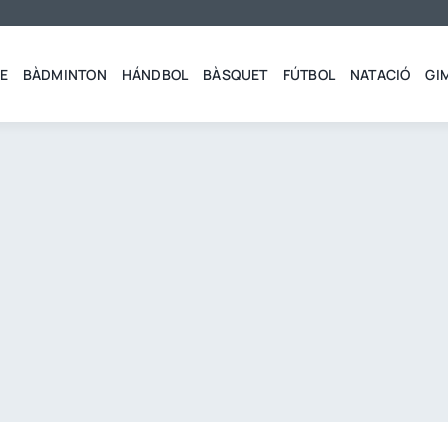
E
BÀDMINTON
HÁNDBOL
BÀSQUET
FÚTBOL
NATACIÓ
GI