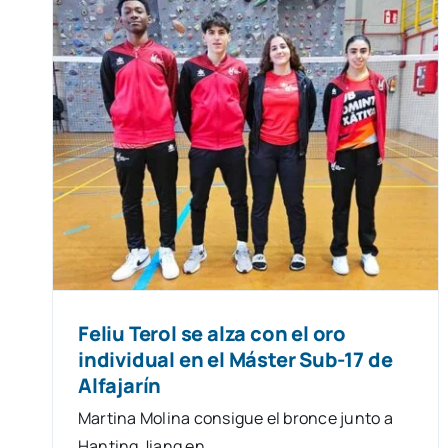
o
17
Feliu Terol se alza con el oro
individual en el Máster Sub-17 de
Alfajarín
Martina Molina consigue el bronce junto a
Hanting Jiang en…